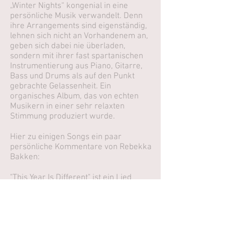
„Winter Nights“ kongenial in eine
persönliche Musik verwandelt. Denn
ihre Arrangements sind eigenständig,
lehnen sich nicht an Vorhandenem an,
geben sich dabei nie überladen,
sondern mit ihrer fast spartanischen
Instrumentierung aus Piano, Gitarre,
Bass und Drums als auf den Punkt
gebrachte Gelassenheit. Ein
organisches Album, das von echten
Musikern in einer sehr relaxten
Stimmung produziert wurde.
Hier zu einigen Songs ein paar
persönliche Kommentare von Rebekka
Bakken:
"This Year Is Different" ist ein Lied
darüber, wie man Weihnachten zum
ersten Mal nach einem Verlust
verbringen kann. Die Vorfreude selbst,
die Abwesenheit von jemandem an