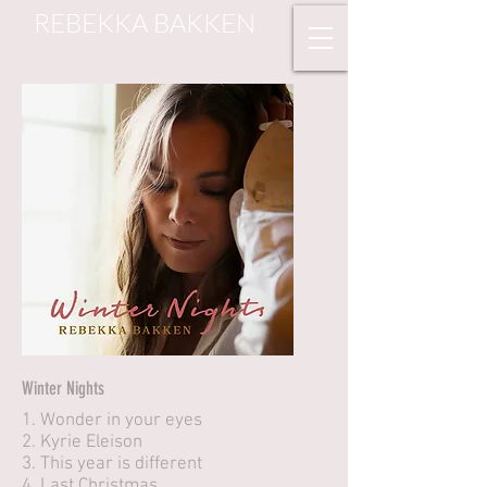
REBEKKA BAKKEN
Winter Nights
1. Wonder in your eyes
2. Kyrie Eleison
3. This year is different
4. Last Christmas